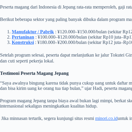
Peserta magang dari Indonesia di Jepang rata-rata memperoleh, gaji rata
Berikut beberapa sektor yang paling banyak dibuka dalam program mag
Manufaktur / Pabrik
: ¥120.000–¥150.000/bulan (sekitar Rp12
Pertaninan
: ¥100.000–¥120.000/bulan (sekitar Rp10 juta–Rp13
Konstruksi
: ¥180.000–¥200.000/bulan (sekitar Rp12 juta–Rp16
Setelah program selesai, peserta dapat melanjutkan ke jalur Tokute
dan cuti seperti pekerja lokal.
Testimoni Peserta
Magang Jepang
“Saya awalnya bingung karena tidak punya cukup uang untuk daftar maga
dan bisa kirim uang ke orang tua tiap bulan,” ujar Hadi, peserta maga
Program magang Jepang tanpa biaya awal bukan lagi mimpi, berkat ske
internasional sekaligus meningkatkan kualitas hidup.
Jika minnasan tertarik, segera kunjungi situs resmi
minori.co.id
untuk i