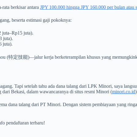
-rata berkisar antara
JPY 100.000 hingga JPY 160.000 per bulan atau s
ang, beserta estimasi gaji pokoknya:
 juta–Rp15 juta).
 juta).
 juta).
i Ginou (特定技能)—jalur kerja berketerampilan khusus yang memungkinkan
ng. Tapi setelah tahu ada dana talang dari LPK Minori, saya langsung 
ng dari Bekasi, dalam wawancaranya di situs resmi Minori (
minori.co.id
ma dana talang dari PT Minori. Dengan sistem pembiayaan yang ringan
nfo pendaftaran terbaru!